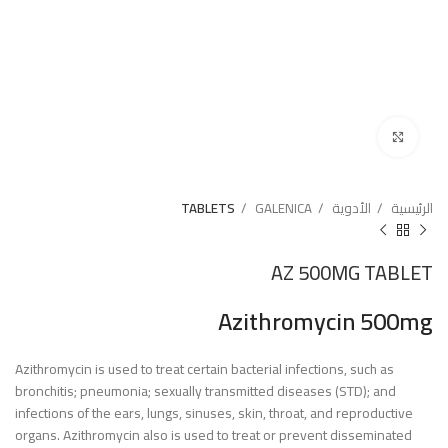
Click to enlarge
الرئيسية
الأدوية
GALENICA
TABLETS
AZ 500MG TABLET
Azithromycin 500mg
Azithromycin is used to treat certain bacterial infections, such as
bronchitis; pneumonia; sexually transmitted diseases (STD); and
infections of the ears, lungs, sinuses, skin, throat, and reproductive
organs. Azithromycin also is used to treat or prevent disseminated