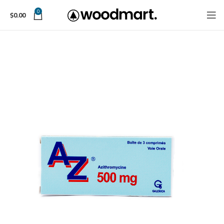
0
$
0.00