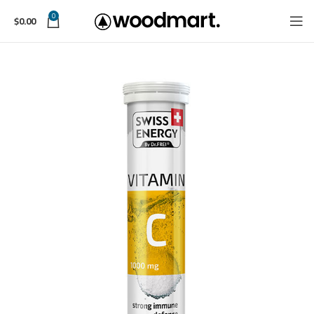
0
$
0.00