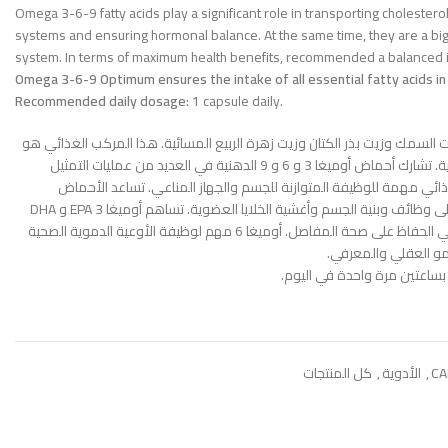
Omega 3-6-9 fatty acids play a significant role in transporting cholester
systems and ensuring hormonal balance. At the same time, they are a big
system. In terms of maximum health benefits, recommended a balanced in
Omega 3-6-9 Optimum ensures the intake of all essential fatty acids in 
Recommended daily dosage:
1 capsule daily.
وبتيموم على زيت السمك وزيت بذر الكتان وزيت زهرة الربيع المسائية. هذا المركب الغذائي هو
مصدر لأحماض أوميغا الدهنية الأساسية. تشارك أحماض أوميغا 3 و 6 و 9 الدهنية في العديد من عمليات التمثيل
غذائي مهمة للوظيفة المتوازنة للجسم والجهاز المناعي. تساعد الأحماض
الدهنية أوميغا 3 و 6 و 9 في الحفاظ على وظائف وبنية الجسم وأغشية الخلايا العضوية. تساهم أوميغا 3 EPA و DHA
في الوظيفة الطبيعية للقلب وتساعد في الحفاظ على صحة المفاصل. أوميغا 6 مهم لوظيفة الأوعية الدموية الصحية
 بساعتين مرة واحدة في اليوم.
CA
,
الأدوية
,
كل المنتجات