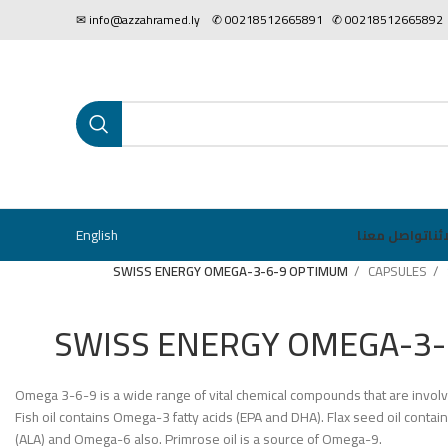
00218512665892 ✆ 0021851266589
English
ئنا
تواصل معنا
SWISS ENERGY OMEGA-3-6-9 OPTIMUM
CAPSULES
SWISS ENERGY OMEGA-3
Omega 3-6-9 is a wide range of vital chemical compounds that are invol
Fish oil contains Omega-3 fatty acids (EPA and DHA). Flax seed oil conta
(ALA) and Omega-6 also. Primrose oil is a source of Omega-9.