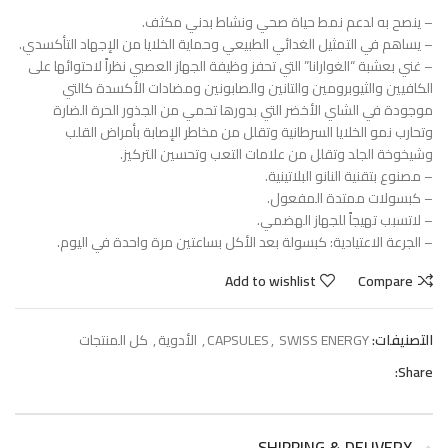
– ينصح به لدعم نمط حياة صحي ونشاط بدني مكثف.
– يساهم في التمثيل الغدائي الطبيعي وحماية الخلايا من الإجهاد التأكسدي.
– غني بعشبة “الغوارانا” التي تحفز وظيفة الجهاز العصبي نظراً لاحتوائها على
الكافيين والثيوبرومين والتانين والصابونين ومضادات الأكسدة كالتي
موجودة في الشاي الأخضر التي بدورها تحمي من الجذور الحرة الضارة
وتحارب نمو الخلايا السرطانية وتقلل من مخاطر الإصابة بأمراض القلب
وشيخوخة الجلد وتقلل من علامات التعب وتحسين التركيز.
– مصنوع بتقنية النانو البلاتينية.
– كبسولات ممتدة المفعول.
– لاتسبب تهيجاً للجهاز الهضمي.
– الجرعة الاعتيادية: كبسولة بعد الأكل بساعتين مرة واحدة في اليوم.
Add to wishlist
Compare
التصنيفات:
SWISS ENERGY
,
CAPSULES
,
الأدوية
,
كل المنتجات
Share:
SHIPPING & DELIVERY