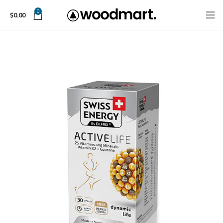
0
$
0.00