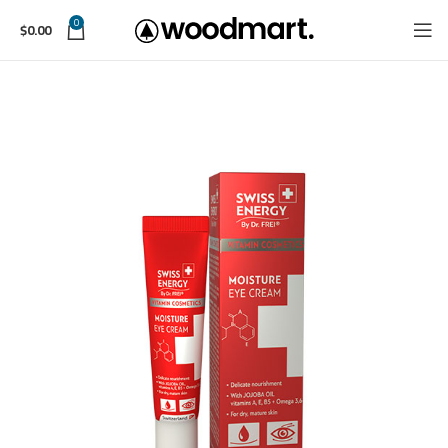
0
$
0.00