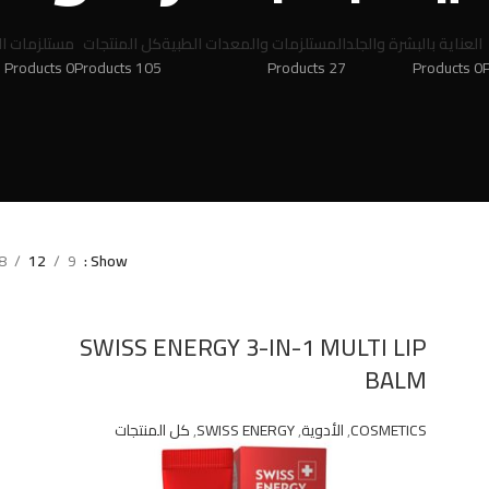
العناية بالبشرة والجلد
المستلزمات والمعدات الطبية
كل المنتجات
مستلزمات ال
0 Products
105 Products
27 Products
0 Products
8
12
9
Show
SWISS ENERGY 3-IN-1 MULTI LIP
BALM
COSMETICS
,
الأدوية
,
SWISS ENERGY
,
كل المنتجات