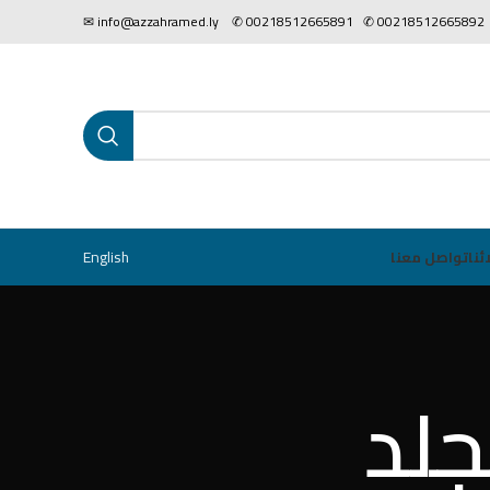
00218512665892 ✆ 0021851266589
English
ئنا
تواصل معنا
جلد