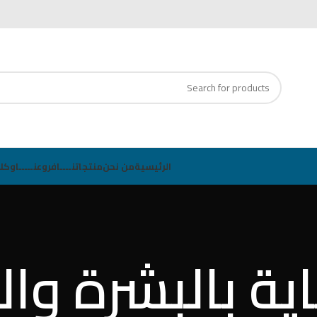
1 ✆ info@azzahramed.ly ✉
الرئيسية
من نحن
منتجاتنــــا
فروعنـــــا
وكلا
اية بالبشرة وال