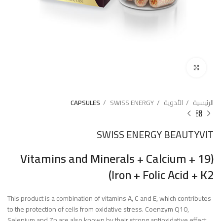
Click to enlarge
الرئيسية
الأدوية
SWISS ENERGY
CAPSULES
SWISS ENERGY BEAUTYVIT
(19 Vitamins and Minerals + Calcium +
Iron + Folic Acid + K2)
This product is a combination of vitamins A, C and E, which contributes
to the protection of cells from oxidative stress. Coenzym Q10,
Selenium and Zn are also known by their strong antioxidative effect.