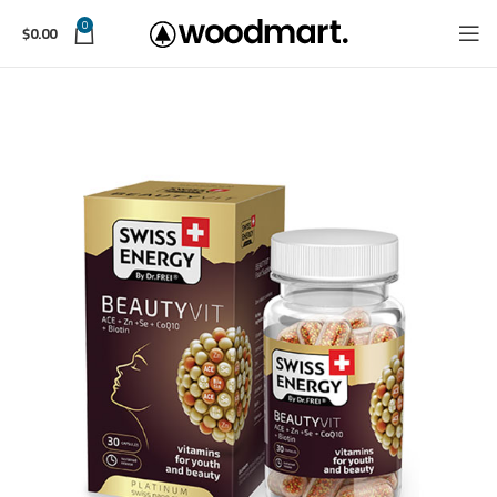
0
$
0.00