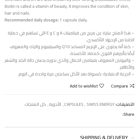
Biotin is called a vitamin of beauty. It improves the condition of skin,
hair and nails.
Recommended daily dosage:
1 capsule daily.
– هذا المنتج عبارة عن مزيج من فيتامينات A و C و E اللي تساهم في حماية
الخلايا من الإجهاد التأكسدي.
– كما أنه يحتوي على الإنزيم المساعد Q10 والسيلينيوم والزنك والمعروف
أيضًا بتأثيرهم القوي كمضاد للأكسدة.
– والبيوتين المعروف بفيتامين الجمال والذي بدوره يحسن حالة الجلد والشعر
والأظافر.
– الجرعة الاعتيادية: كبسولة بعد الأكل بساعتين مرة واحدة في اليوم.
Add to wishlist
Compare
التصنيفات:
SWISS ENERGY
,
CAPSULES
,
الأدوية
,
كل المنتجات
Share:
SHIPPING & DELIVERY