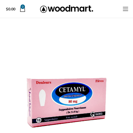
0
$
0.00