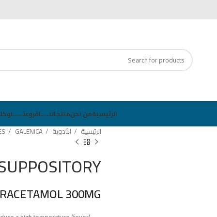
1 ✆ info@azzahramed.ly ✉
الرئيسية
من نحن
منتجاتنــــا
فروعنـــــا
وكلا
الرئيسية
الأدوية
GALENICA
ES
 SUPPOSITORY
RACETAMOL 300MG