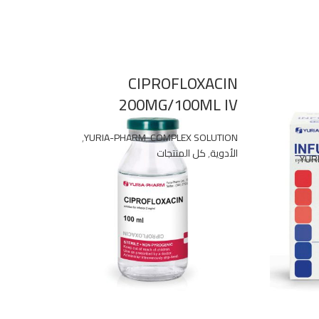
RGY
CIPROFLOXACIN
S +
200MG/100ML IV
TIN
,
YURIA-PHARM
,
COMPLEX SOLUTION
الأدوية
,
كل المنتجات
SCENT
,
YUR
BLETS