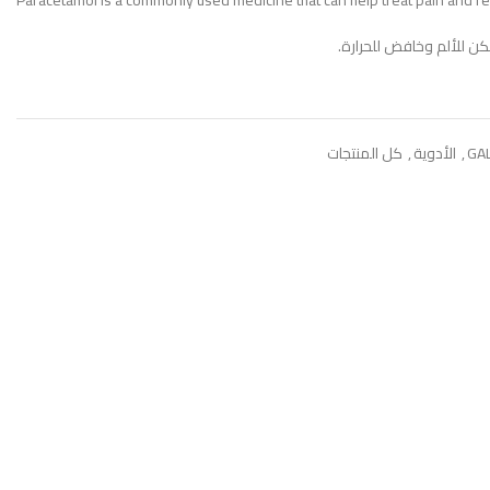
Paracetamol is a commonly used medicine that can help treat pain and re
كن للألم وخافض للحرارة.
GA
,
الأدوية
,
كل المنتجات