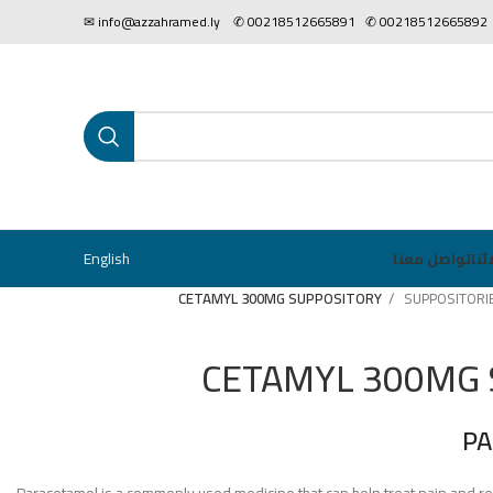
00218512665892 ✆ 0021851266589
English
ئنا
تواصل معنا
CETAMYL 300MG SUPPOSITORY
SUPPOSITORI
CETAMYL 300MG
PA