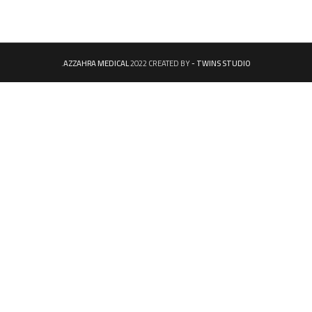
.
AZZAHRA MEDICAL
2022 CREATED BY
- TWINS STUDIO