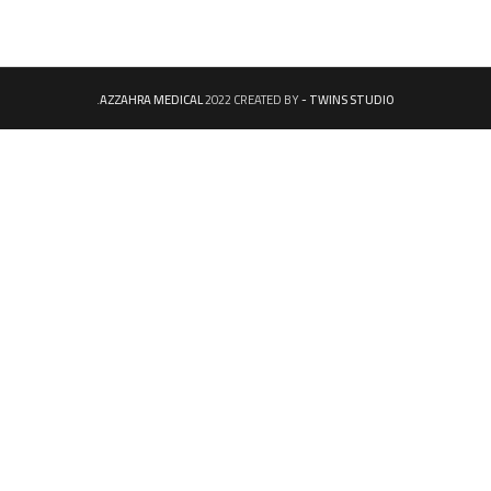
.
AZZAHRA MEDICAL
2022 CREATED BY
- TWINS STUDIO