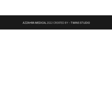
.
AZZAHRA MEDICAL
2022 CREATED BY
- TWINS STUDIO